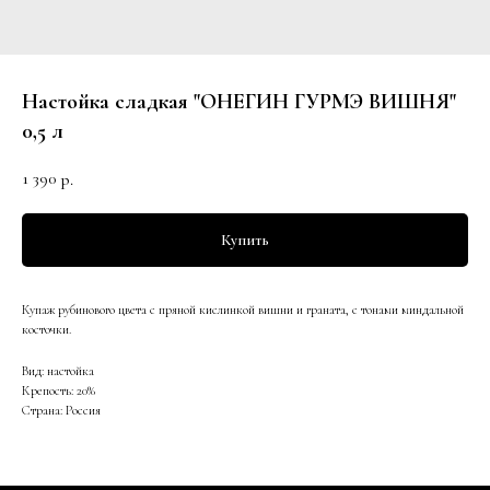
Настойка сладкая "ОНЕГИН ГУРМЭ ВИШНЯ"
0,5 л
1 390
р.
Купить
Купаж рубинового цвета с пряной кислинкой вишни и граната, с тонами миндальной
косточки.
Вид: настойка
Крепость: 20%
Страна: Россия