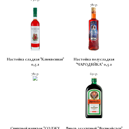
780
р.
Настойка сладкая "Клюквенная"
Настойка полусладкая
0,5 л
"ЧАРОДЕЙКА" 0,5 л
780
р.
650
р.
Спиртной напиток "СОДЖУ
Ликер десертный "Ягермайстер"