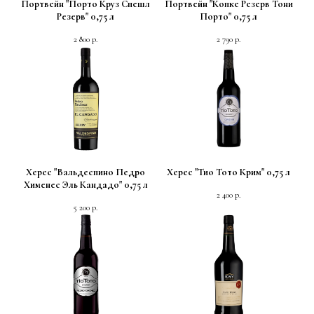
Портвейн "Порто Круз Спешл
Портвейн "Копке Резерв Тони
Резерв" 0,75 л
Порто" 0,75 л
2 800
р.
2 790
р.
Херес "Вальдеспино Педро
Херес "Тио Тото Крим" 0,75 л
Хименес Эль Кандадо" 0,75 л
2 400
р.
5 200
р.