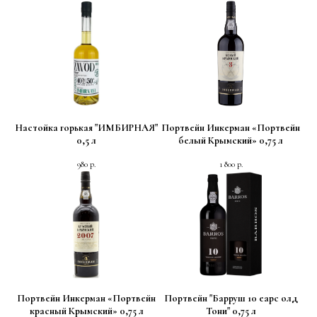
Настойка горькая "ИМБИРНАЯ"
Портвейн Инкерман «Портвейн
0,5 л
белый Крымский» 0,75 л
980
р.
1 800
р.
Портвейн Инкерман «Портвейн
Портвейн "Барруш 10 еарс олд
красный Крымский» 0,75 л
Тони" 0,75 л