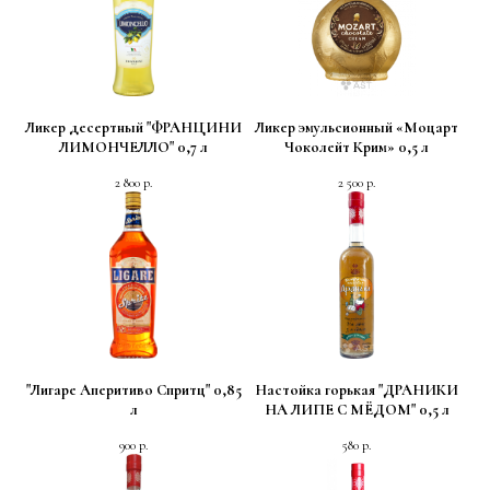
Ликер десертный "ФРАНЦИНИ
Ликер эмульсионный «Моцарт
ЛИМОНЧЕЛЛО" 0,7 л
Чоколейт Крим» 0,5 л
2 800
р.
2 500
р.
"Лигаре Аперитиво Спритц" 0,85
Настойка горькая "ДРАНИКИ
л
НА ЛИПЕ С МЁДОМ" 0,5 л
900
р.
580
р.