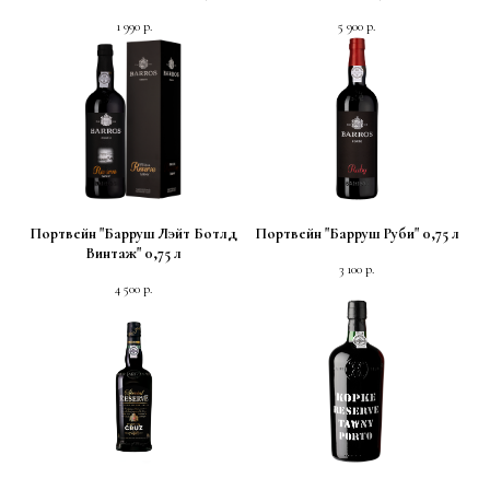
1 990
р.
5 900
р.
Портвейн "Барруш Лэйт Ботлд
Портвейн "Барруш Руби" 0,75 л
Винтаж" 0,75 л
3 100
р.
4 500
р.