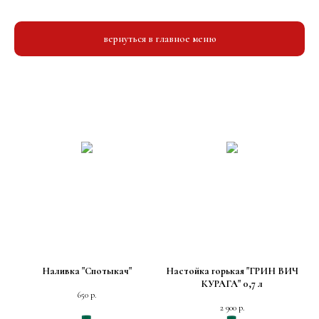
вернуться в главное меню
Наливка "Спотыкач"
Настойка горькая "ГРИН ВИЧ
КУРАГА" 0,7 л
650
р.
2 900
р.