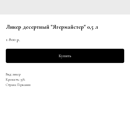
Ликер десертный "Ягермайстер" 0,5 л
1 800
р.
Купить
Вид: ликер
Крепость: 35%
Страна: Германия