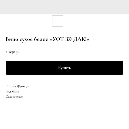
Вино сухое белое «УОТ ЗЭ ДАК!»
1 950
р.
Купить
Страна: Франция
Вид: белое
Сахар: сухое