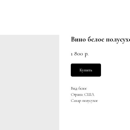
Вино белое полусух
1 800
р.
Купить
Вид: белое
Страна: США
Сахар: полусухое