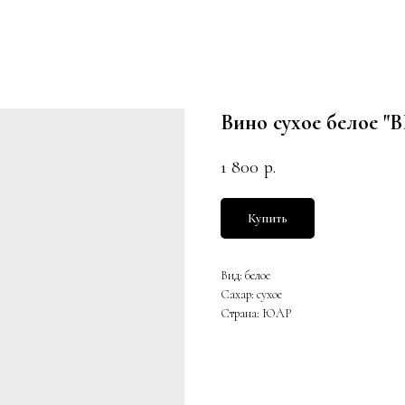
Вино сухое бело
1 800
р.
Купить
Вид: белое
Сахар: сухое
Страна: ЮАР