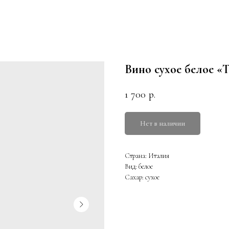
Вино сухое белое «
1 700
р.
Нет в наличии
Страна: Италия
Вид: белое
Сахар: сухое