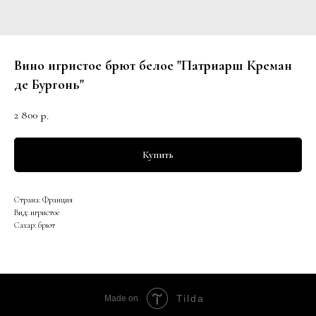
Вино игристое брют белое "Патриарш Креман
де Бургонь"
2 800
р.
Купить
Страна: Франция
Вид: игристое
Сахар: брют
Tilda
Made on