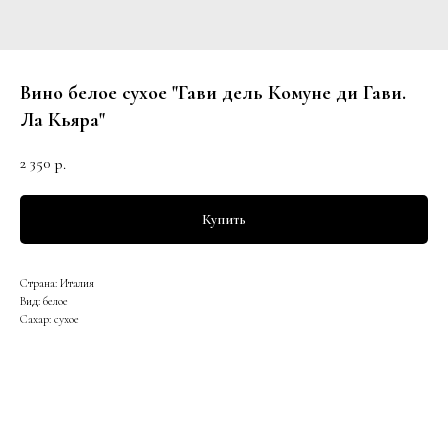
Вино белое сухое "Гави дель Комуне ди Гави.
Ла Кьяра"
2 350
р.
Купить
Страна: Италия
Вид: белое
Сахар: сухое