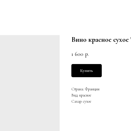
Вино красное сухо
1 600
р.
Купить
Страна: Франция
Вид: красное
Сахар: сухое