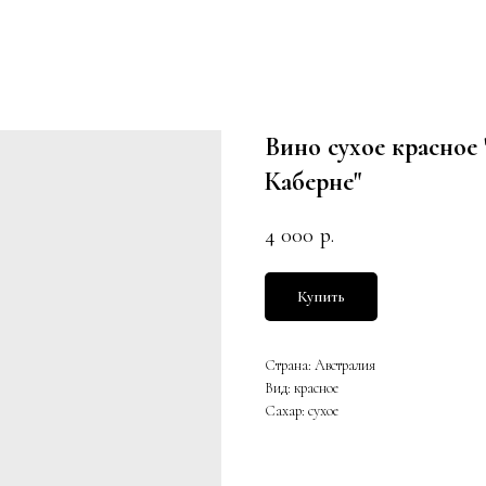
Вино сухое красно
Каберне"
4 000
р.
Купить
Страна: Австралия
Вид: красное
Сахар: сухое