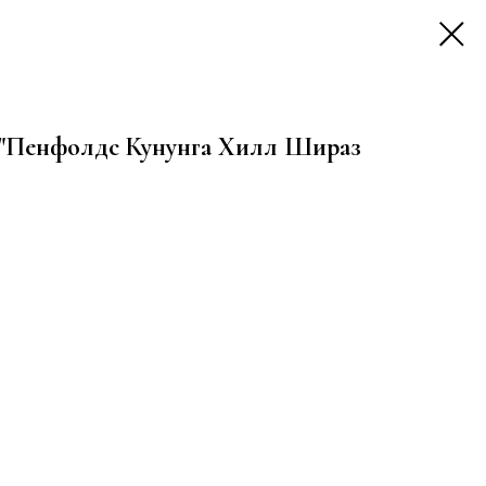
е "Пенфолдс Кунунга Хилл Шираз