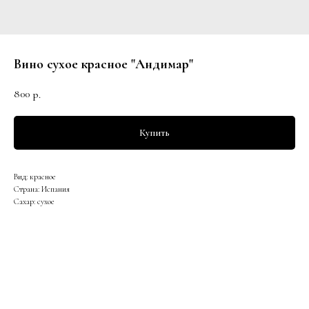
Вино сухое красное "Андимар"
800
р.
Купить
Вид: красное
Страна: Испания
Сахар: сухое