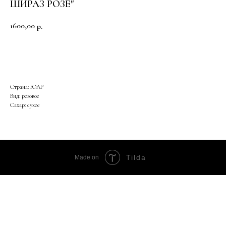
ШИРАЗ РОЗЕ"
1600,00
р.
Купить
Страна: ЮАР
Вид: розовое
Сахар: сухое
Tilda
Made on