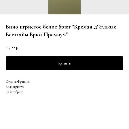
Вино игристое белое брют "Креман д' Эльзас
Бестхайм Брют Премиум"
2 700
р.
Купить
Страна: Франция
Вид: игристое
Сахар: брют