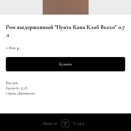
Ром выдержанный "Пунта Кана Клаб Вьехо" 0,7
л
1 800
р.
Купить
Вид: ром
Крепость: 37,5%
Страна: Доминикана
Tilda
Made on