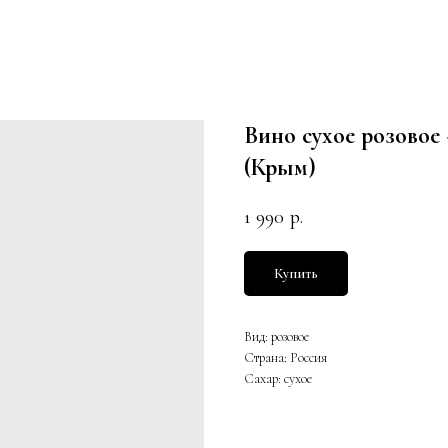
Вино сухое розово
(Крым)
1 990
р.
Купить
Вид: розовое
Страна: Россия
Сахар: сухое