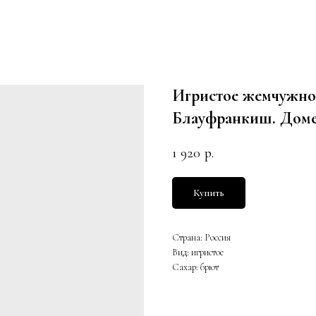
Игристое жемчужно
Блауфранкиш. Доме
1 920
р.
Купить
Страна: Россия
Вид: игристое
Сахар: брют