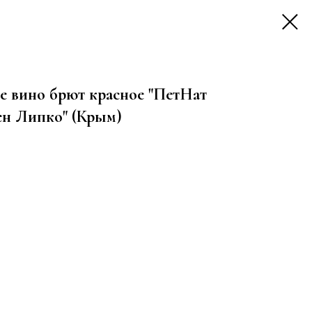
е вино брют красное "ПетНат
н Липко" (Крым)