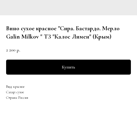
Вино сухое красное "Сира. Бастардо. Мерло
Galin Milkov " ТЗ "Калос Лимен" (Крым)
2 200
р.
Купить
Вид: красное
Сахар: сухое
Страна: Россия