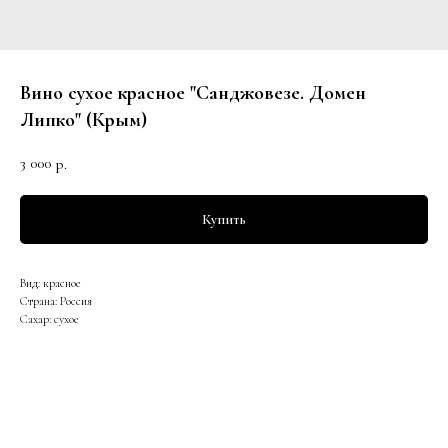
Вино сухое красное "Санджовезе. Домен
Липко" (Крым)
3 000
р.
Купить
Вид: красное
Страна: Россия
Сахар: сухое