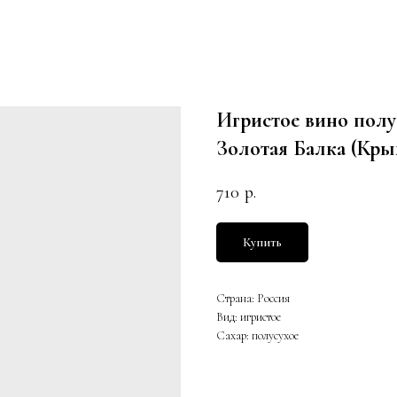
Игристое вино пол
Золотая Балка (Кры
710
р.
Купить
Страна: Россия
Вид: игристое
Сахар: полусухое