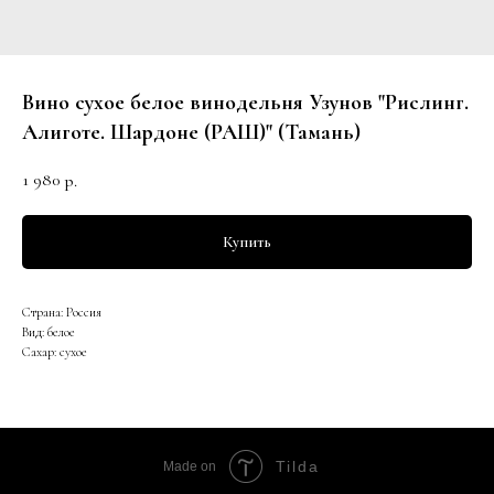
Вино сухое белое винодельня Узунов "Рислинг.
Алиготе. Шардоне (РАШ)" (Тамань)
1 980
р.
Купить
Страна: Россия
Вид: белое
Сахар: сухое
Tilda
Made on