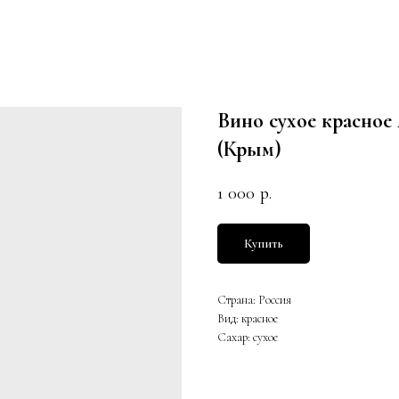
Вино сухое красно
(Крым)
1 000
р.
Купить
Страна: Россия
Вид: красное
Сахар: сухое