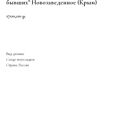
бывших" Новозаведенное (Крым)
1700,00
р.
Купить
Вид: розовое
Сахар: полусладкое
Страна: Россия