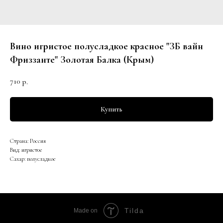
Вино игристое полусладкое красное "ЗБ вайн
Фриззанте" Золотая Балка (Крым)
710
р.
Купить
Страна: Россия
Вид: игристое
Сахар: полусладкое
Tilda
Made on