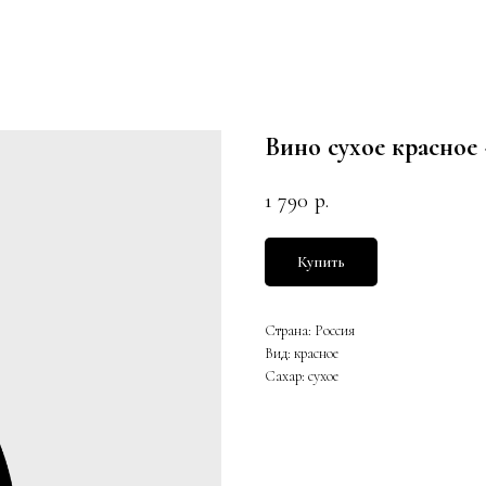
Вино сухое красно
1 790
р.
Купить
Страна: Россия
Вид: красное
Сахар: сухое